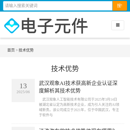
搜!
首页
>
技术优势
技术优势
武汉观象AI技术获高新企业认证深
13
度解析其技术优势
2025/06
武汉观象人工智能技术有限公司于2025年3月14日
被湖北省认定为高新技术企业，成为引人关注的AI领
域新贵。该公司成立于2021年，位于中国武汉，专注
于软件与